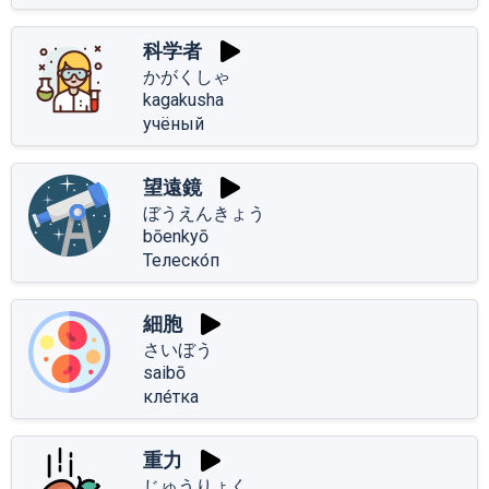
科学者
かがくしゃ
kagakusha
учёный
望遠鏡
ぼうえんきょう
bōenkyō
Телеско́п
細胞
さいぼう
saibō
кле́тка
重力
じゅうりょく