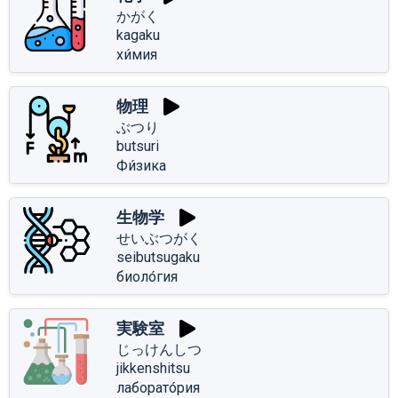
かがく
kagaku
хи́мия
物理
ぶつり
butsuri
Фи́зика
生物学
せいぶつがく
seibutsugaku
биоло́гия
実験室
じっけんしつ
jikkenshitsu
лаборато́рия