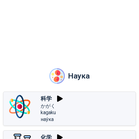
Наука
科学
かがく
kagaku
нау́ка
化学