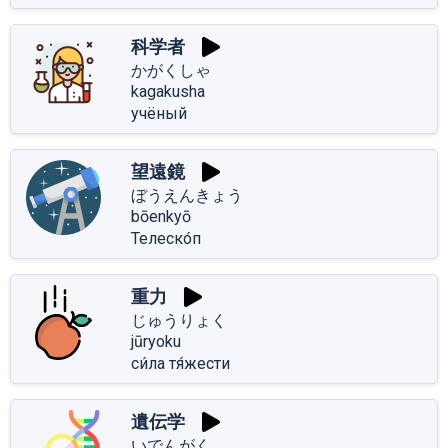
科学者
かがくしゃ
kagakusha
учёный
望遠鏡
ぼうえんきょう
bōenkyō
Телеско́п
重力
じゅうりょく
jūryoku
си́ла тя́жести
遺伝学
いでんがく