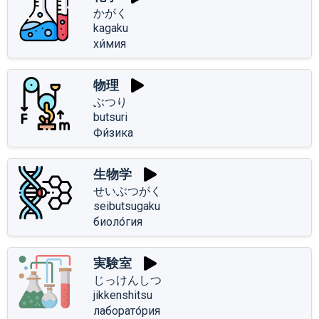
かがく
kagaku
хи́мия
物理
ぶつり
butsuri
Фи́зика
生物学
せいぶつがく
seibutsugaku
биоло́гия
実験室
じっけんしつ
jikkenshitsu
лаборато́рия