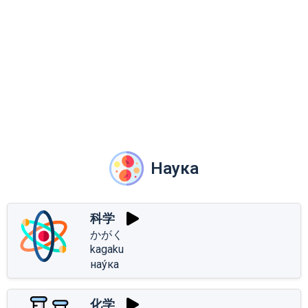
Наука
科学
かがく
kagaku
нау́ка
化学