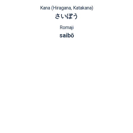
Kana (Hiragana, Katakana)
さいぼう
Romaji
saibō