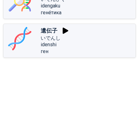
idengaku
гене́тика
遺伝子
いでんし
idenshi
ген