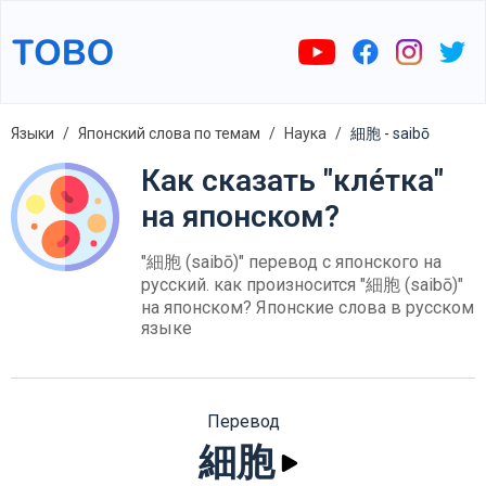
Языки
Японский слова по темам
Наука
細胞 - saibō
Как сказать "кле́тка"
на японском?
"細胞 (saibō)" перевод с японского на
русский. как произносится "細胞 (saibō)"
на японском? Японские слова в русском
языке
Перевод
細胞