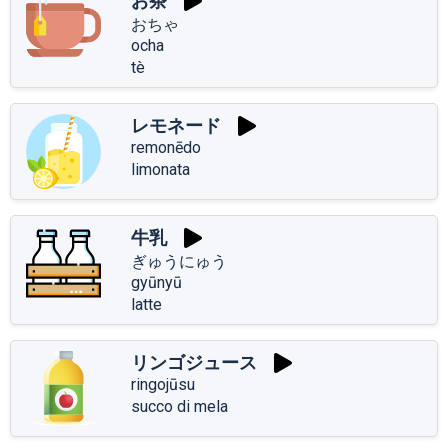
お茶
おちゃ
ocha
tè
レモネード
remonēdo
limonata
牛乳
ぎゅうにゅう
gyūnyū
latte
リンゴジュース
ringojūsu
succo di mela