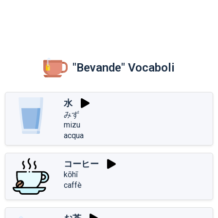
"Bevande" Vocaboli
水
みず
mizu
acqua
コーヒー
kōhī
caffè