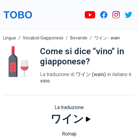
Lingue
Vocaboli Giapponese
Bevande
ワイン - wain
Come si dice "vino" in
giapponese?
La traduzione di
ワイン (wain)
in italiano è
vino
.
La traduzione
ワイン
Romaji