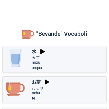
"Bevande" Vocaboli
水
みず
mizu
acqua
お茶
おちゃ
ocha
tè