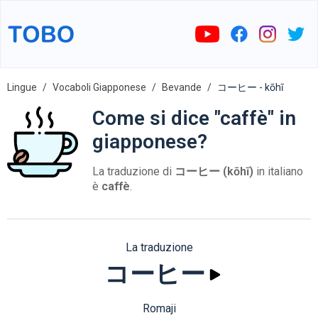
Lingue
Vocaboli Giapponese
Bevande
コーヒー - kōhī
Come si dice "caffè" in
giapponese?
La traduzione di
コーヒー (kōhī)
in italiano
è
caffè
.
La traduzione
コーヒー
Romaji