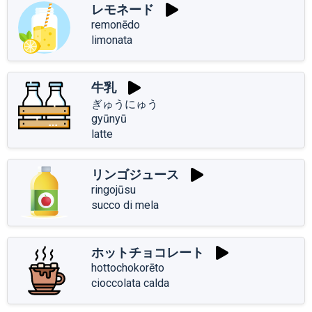
レモネード
remonēdo
limonata
牛乳
ぎゅうにゅう
gyūnyū
latte
リンゴジュース
ringojūsu
succo di mela
ホットチョコレート
hottochokorēto
cioccolata calda