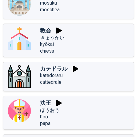
mosuku
moschea
教会
きょうかい
kyōkai
chiesa
カテドラル
katedoraru
cattedrale
法王
ほうおう
hōō
papa