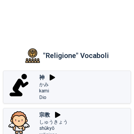
"Religione" Vocaboli
神
かみ
kami
Dio
宗教
しゅうきょう
shūkyō