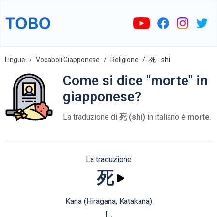
Lingue
Vocaboli Giapponese
Religione
死 - shi
Come si dice "morte" in
giapponese?
La traduzione di
死 (shi)
in italiano è
morte
.
La traduzione
死
Kana (Hiragana, Katakana)
し