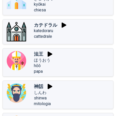
kyōkai
chiesa
カテドラル
katedoraru
cattedrale
法王
ほうおう
hōō
papa
神話
しんわ
shinwa
mitologia