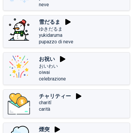
neve
雪だるま
ゆきだるま
yukidaruma
pupazzo di neve
お祝い
おいわい
oiwai
celebrazione
チャリティー
charitī
carità
煙突