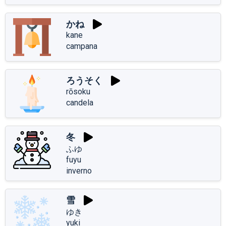
かね
kane
campana
ろうそく
rōsoku
candela
冬
ふゆ
fuyu
inverno
雪
ゆき
yuki