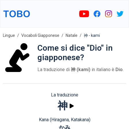
Lingue
Vocaboli Giapponese
Natale
神 - kami
Come si dice "Dio" in
giapponese?
La traduzione di
神 (kami)
in italiano è
Dio
.
La traduzione
神
Kana (Hiragana, Katakana)
かみ