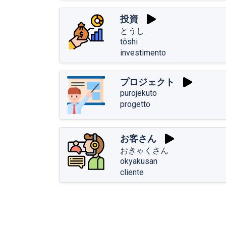
投資
とうし
tōshi
investimento
プロジェクト
purojekuto
progetto
お客さん
おきゃくさん
okyakusan
cliente