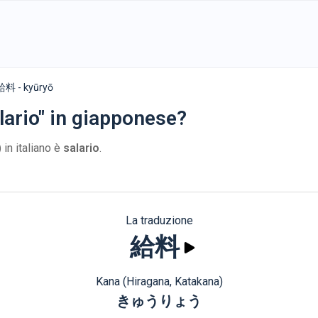
給料 - kyūryō
lario" in giapponese?
)
in italiano è
salario
.
La traduzione
給料
Kana (Hiragana, Katakana)
きゅうりょう