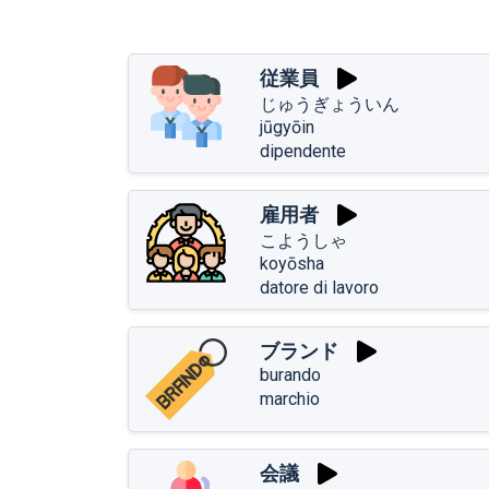
従業員
じゅうぎょういん
jūgyōin
dipendente
雇用者
こようしゃ
koyōsha
datore di lavoro
ブランド
burando
marchio
会議