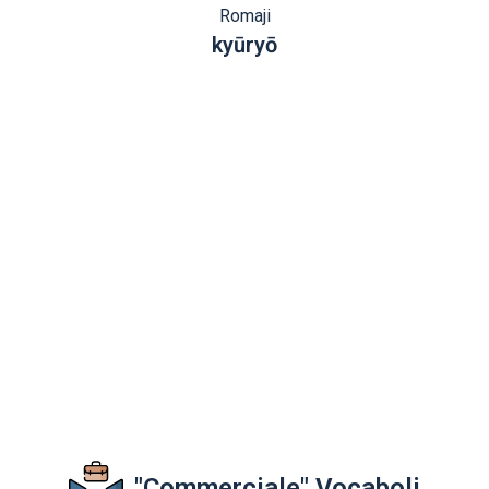
Romaji
kyūryō
"Commerciale" Vocaboli