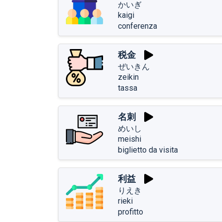
かいぎ
kaigi
conferenza
税金
ぜいきん
zeikin
tassa
名刺
めいし
meishi
biglietto da visita
利益
りえき
rieki
profitto