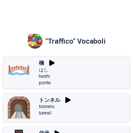
"Traffico" Vocaboli
橋
はし
hashi
ponte
トンネル
tonneru
tunnel