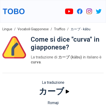
Lingue
Vocaboli Giapponese
Traffico
カーブ - kābu
Come si dice "curva" in
giapponese?
La traduzione di
カーブ (kābu)
in italiano è
curva
.
La traduzione
カーブ
Romaji