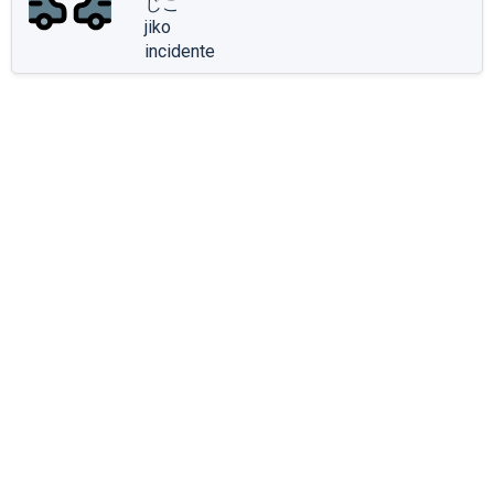
じこ
jiko
incidente