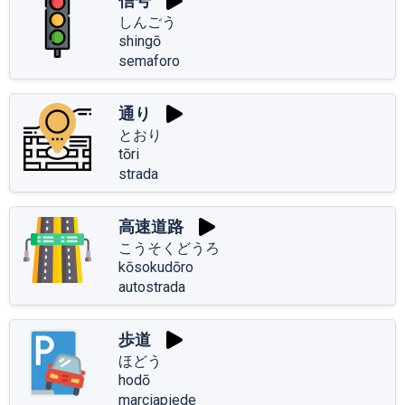
信号
しんごう
shingō
semaforo
通り
とおり
tōri
strada
高速道路
こうそくどうろ
kōsokudōro
autostrada
歩道
ほどう
hodō
marciapiede