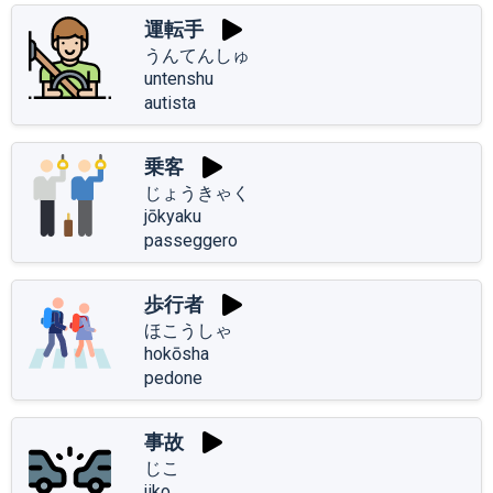
運転手
うんてんしゅ
untenshu
autista
乗客
じょうきゃく
jōkyaku
passeggero
歩行者
ほこうしゃ
hokōsha
pedone
事故
じこ
jiko