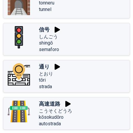
tonneru
tunnel
信号
しんごう
shingō
semaforo
通り
とおり
tōri
strada
高速道路
こうそくどうろ
kōsokudōro
autostrada