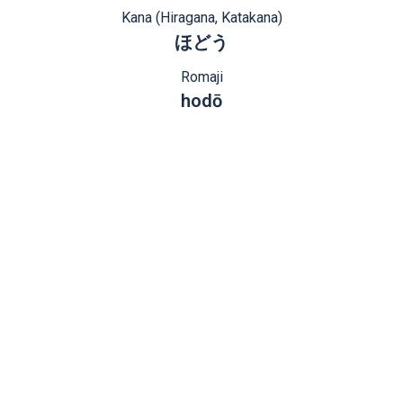
Kana (Hiragana, Katakana)
ほどう
Romaji
hodō