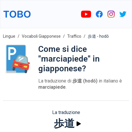
Lingue
Vocaboli Giapponese
Traffico
歩道 - hodō
Come si dice
"marciapiede" in
giapponese?
La traduzione di
歩道 (hodō)
in italiano è
marciapiede
.
La traduzione
歩道