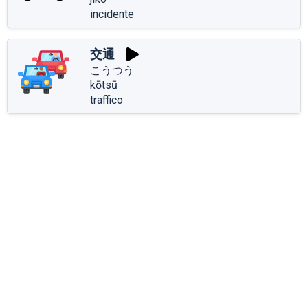
incidente
交通
こうつう
kōtsū
traffico