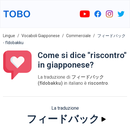
Lingue
Vocaboli Giapponese
Commerciale
フィードバック
- fīdobakku
Come si dice "riscontro"
in giapponese?
La traduzione di
フィードバック
(fīdobakku)
in italiano è
riscontro
.
La traduzione
フィードバック