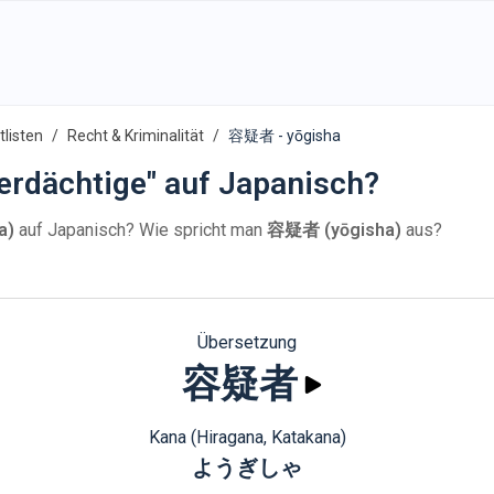
listen
Recht & Kriminalität
容疑者 - yōgisha
erdächtige" auf Japanisch?
a)
auf Japanisch? Wie spricht man
容疑者 (yōgisha)
aus?
Übersetzung
容疑者
Kana (Hiragana, Katakana)
ようぎしゃ