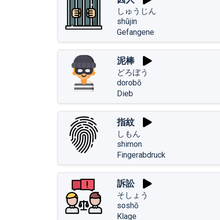
しゅうじん
shūjin
Gefangene
泥棒
どろぼう
dorobō
Dieb
指紋
しもん
shimon
Fingerabdruck
訴訟
そしょう
soshō
Klage