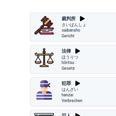
裁判所
さいばんしょ
saibansho
Gericht
法律
ほうりつ
hōritsu
Gesetz
犯罪
はんざい
hanzai
Verbrechen
囚人