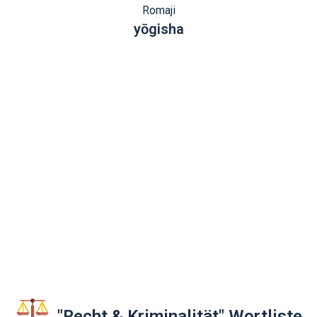
Romaji
yōgisha
"Recht & Kriminalität" Wortliste