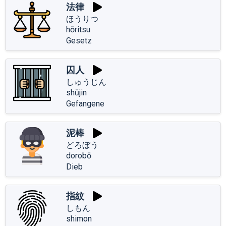
法律
ほうりつ
hōritsu
Gesetz
囚人
しゅうじん
shūjin
Gefangene
泥棒
どろぼう
dorobō
Dieb
指紋
しもん
shimon