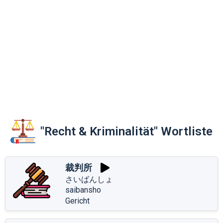
"Recht & Kriminalität" Wortliste
裁判所
さいばんしょ
saibansho
Gericht