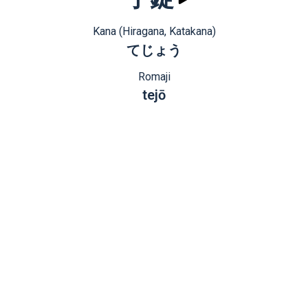
Kana (Hiragana, Katakana)
てじょう
Romaji
tejō