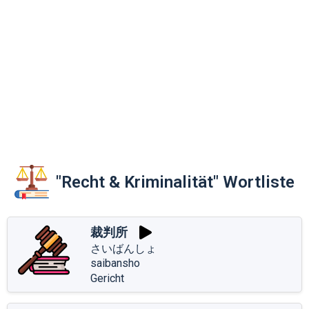
"Recht & Kriminalität" Wortliste
裁判所
さいばんしょ
saibansho
Gericht