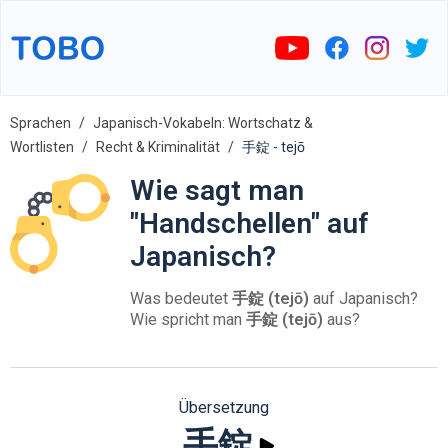
Sprachen
Japanisch-Vokabeln: Wortschatz &
Wortlisten
Recht & Kriminalität
手錠 - tejō
Wie sagt man
"Handschellen" auf
Japanisch?
Was bedeutet
手錠 (tejō)
auf Japanisch?
Wie spricht man
手錠 (tejō)
aus?
Übersetzung
手錠