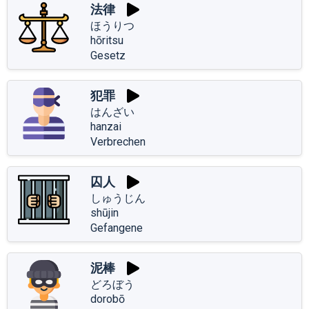
法律
ほうりつ
hōritsu
Gesetz
犯罪
はんざい
hanzai
Verbrechen
囚人
しゅうじん
shūjin
Gefangene
泥棒
どろぼう
dorobō