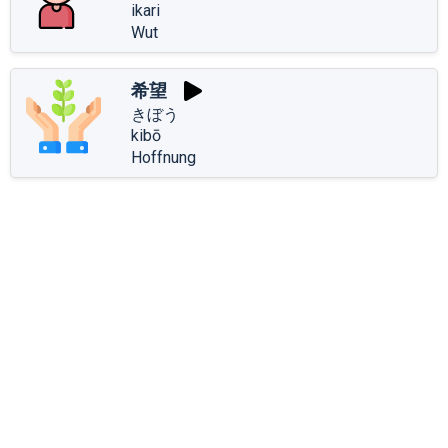
ikari
Wut
希望
きぼう
kibō
Hoffnung