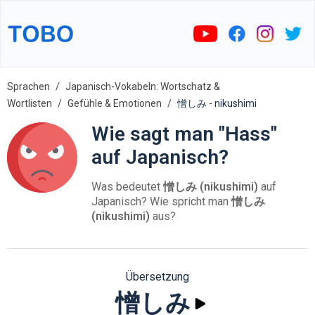
Sprachen
Japanisch-Vokabeln: Wortschatz &
Wortlisten
Gefühle & Emotionen
憎しみ - nikushimi
Wie sagt man "Hass"
auf Japanisch?
Was bedeutet
憎しみ (nikushimi)
auf
Japanisch? Wie spricht man
憎しみ
(nikushimi)
aus?
Übersetzung
憎しみ