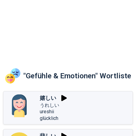
"Gefühle & Emotionen" Wortliste
嬉しい
うれしい
ureshii
glücklich
悲しい