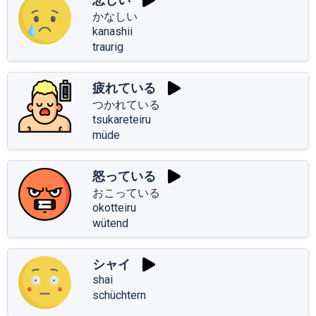
かなしい
kanashii
traurig
疲れている
つかれている
tsukareteiru
müde
怒っている
おこっている
okotteiru
wütend
シャイ
shai
schüchtern