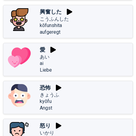
興奮した
こうふんした
kōfunshita
aufgeregt
愛
あい
ai
Liebe
恐怖
きょうふ
kyōfu
Angst
怒り
いかり