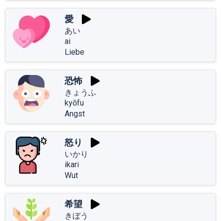
愛
あい
ai
Liebe
恐怖
きょうふ
kyōfu
Angst
怒り
いかり
ikari
Wut
希望
きぼう