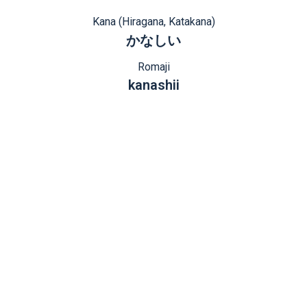
Kana (Hiragana, Katakana)
かなしい
Romaji
kanashii