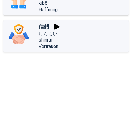
kibō
Hoffnung
信頼
しんらい
shinrai
Vertrauen