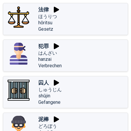
法律
ほうりつ
hōritsu
Gesetz
犯罪
はんざい
hanzai
Verbrechen
囚人
しゅうじん
shūjin
Gefangene
泥棒
どろぼう