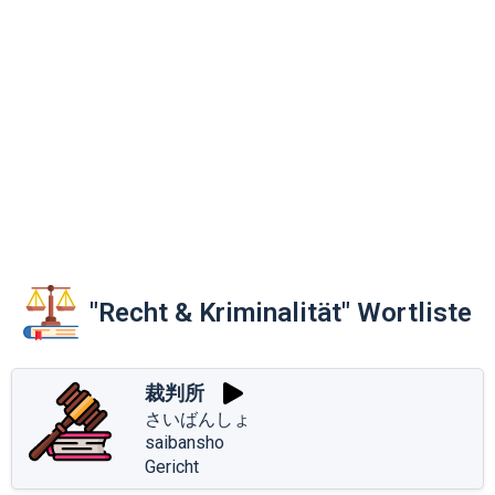
"Recht & Kriminalität" Wortliste
裁判所
さいばんしょ
saibansho
Gericht