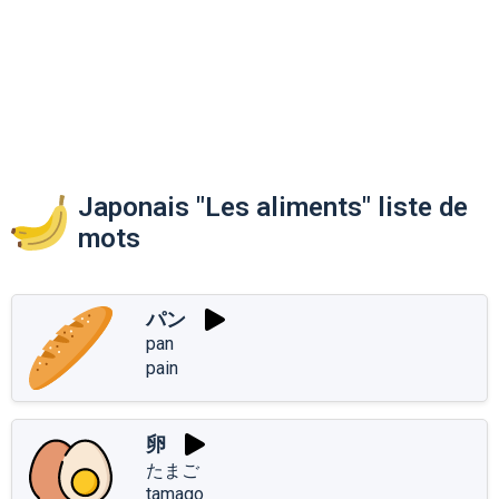
Japonais "Les aliments" liste de
mots
パン
pan
pain
卵
たまご
tamago