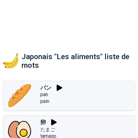
Japonais "Les aliments" liste de
mots
パン
pan
pain
卵
たまご
tamago