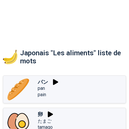
Japonais "Les aliments" liste de
mots
パン
pan
pain
卵
たまご
tamago