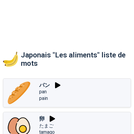
Japonais "Les aliments" liste de
mots
パン
pan
pain
卵
たまご
tamago