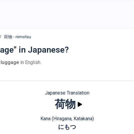
荷物 - nimotsu
gage" in Japanese?
s
luggage
in English.
Japanese Translation
荷物
Kana (Hiragana, Katakana)
にもつ