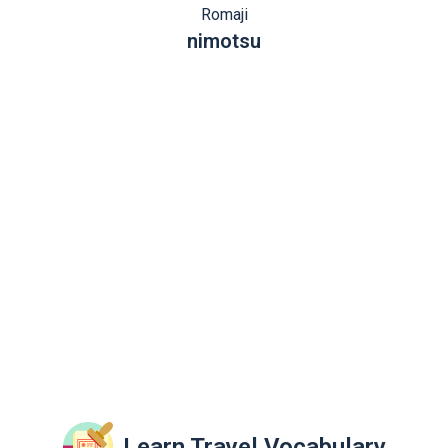
Romaji
nimotsu
Learn Travel Vocabulary