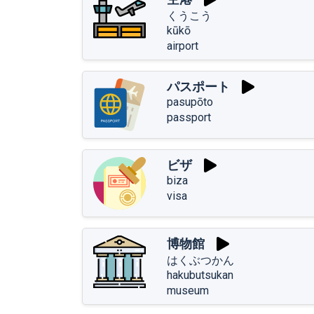
くうこう
kūkō
airport
パスポート
pasupōto
passport
ビザ
biza
visa
博物館
はくぶつかん
hakubutsukan
museum