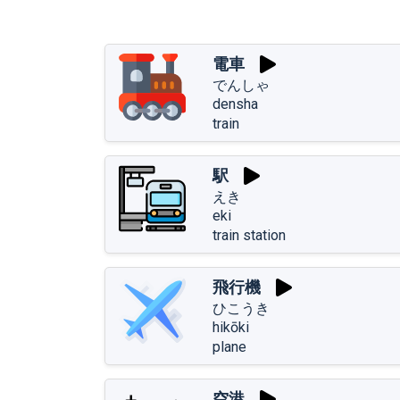
電車
でんしゃ
densha
train
駅
えき
eki
train station
飛行機
ひこうき
hikōki
plane
空港