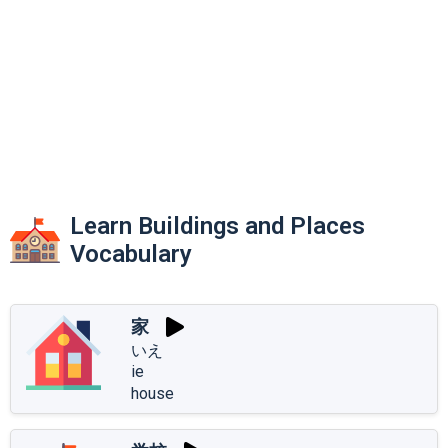
Learn Buildings and Places
Vocabulary
家
いえ
ie
house