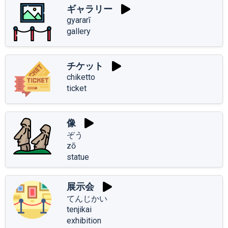
ギャラリー
gyararī
gallery
チケット
chiketto
ticket
像
ぞう
zō
statue
展示会
てんじかい
tenjikai
exhibition