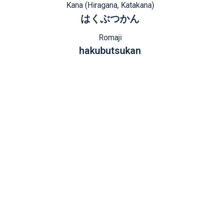
Kana (Hiragana, Katakana)
はくぶつかん
Romaji
hakubutsukan