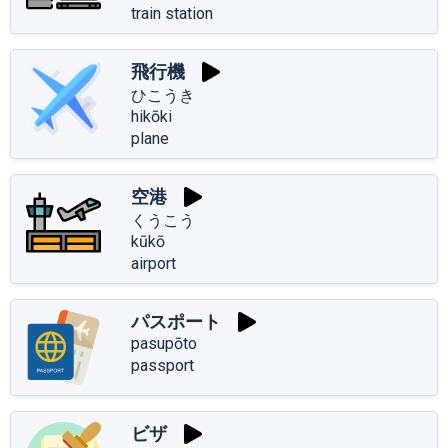
train station
飛行機
ひこうき
hikōki
plane
空港
くうこう
kūkō
airport
パスポート
pasupōto
passport
ビザ