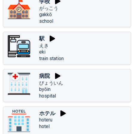
学校
がっこう
gakkō
school
駅
えき
eki
train station
病院
びょういん
byōin
hospital
ホテル
hoteru
hotel