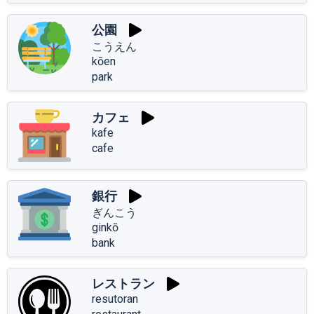
公園
こうえん
kōen
park
カフェ
kafe
cafe
銀行
ぎんこう
ginkō
bank
レストラン
resutoran