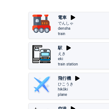
電車
でんしゃ
densha
train
駅
えき
eki
train station
飛行機
ひこうき
hikōki
plane
空港