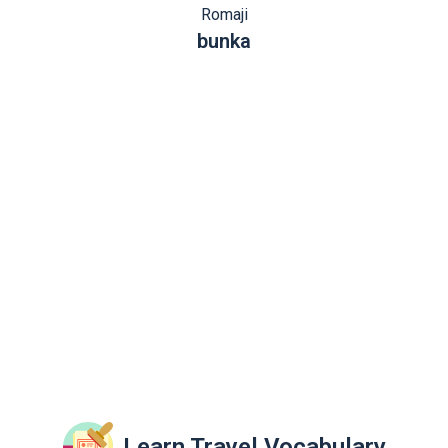
Romaji
bunka
Learn Travel Vocabulary