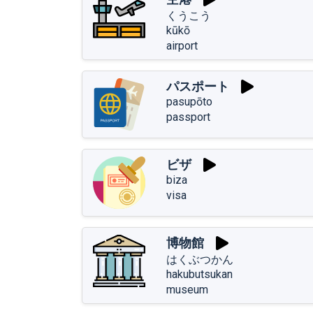
くうこう
kūkō
airport
パスポート
pasupōto
passport
ビザ
biza
visa
博物館
はくぶつかん
hakubutsukan
museum