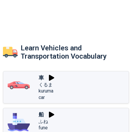
Learn Vehicles and
Transportation Vocabulary
車
くるま
kuruma
car
船
ふね
fune