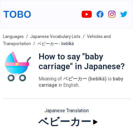
Languages
Japanese Vocabulary Lists
Vehicles and
Transportation
ベビーカー - bebīkā
How to say "baby
carriage" in Japanese?
Meaning of
ベビーカー (bebīkā)
is
baby
carriage
in English.
Japanese Translation
ベビーカー