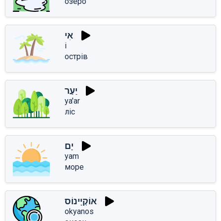
озеро
אִי
i
острів
יַעַר
ya'ar
ліс
יָם
yam
море
אוֹקְיָינוֹס
okyanos