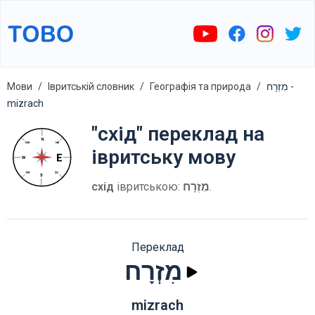
Мови
Івритській словник
Географія та природа
מִזְרָח -
mizrach
"схід" переклад на
івритську мову
схід
івритською:
מִזְרָח
.
Переклад
מִזְרָח
mizrach