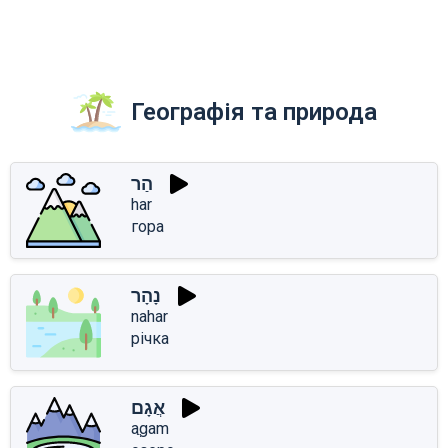
Географія та природа
הַר
har
гора
נָהָר
nahar
річка
אֲגָם
aֲgam