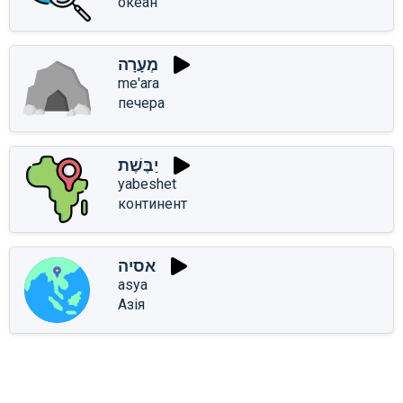
океан
מְעָרָה
me'ara
печера
יַבֶּשֶׁת
yabeshet
континент
אסיה
asya
Азія