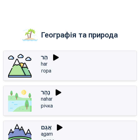
Географія та природа
הַר
har
гора
נָהָר
nahar
річка
אֲגָם
aֲgam