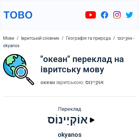
Мови
Івритській словник
Географія та природа
אוֹקְיָינוֹס -
okyanos
"океан" переклад на
івритську мову
океан
івритською:
אוֹקְיָינוֹס
.
Переклад
אוֹקְיָינוֹס
okyanos