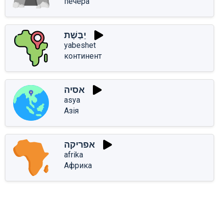
печера
יַבֶּשֶׁת
yabeshet
континент
אסיה
asya
Азія
אפריקה
afrika
Африка