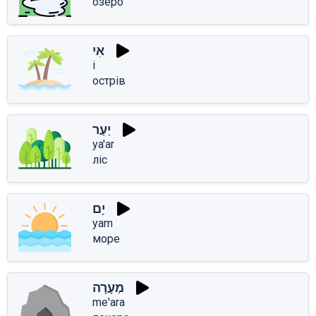
озеро
אִי
i
острів
יַעַר
ya'ar
ліс
יָם
yam
море
מְעָרָה
me'ara