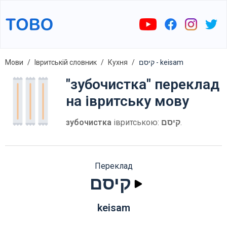
Мови
Івритській словник
Кухня
קיסם - keisam
"зубочистка" переклад
на івритську мову
зубочистка
івритською:
קיסם
.
Переклад
קיסם
keisam