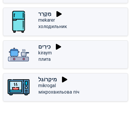
מְקָרֵר
mekarer
холодильник
כִּירַיִם
kiraym
плита
מִיקְרוֹגַל
mikrogal
мікрохвильова піч