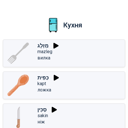
Кухня
מַזְלֵג
mazleg
вилка
כַּפִּית
kapt
ложка
סַכִּין
sakin
ніж