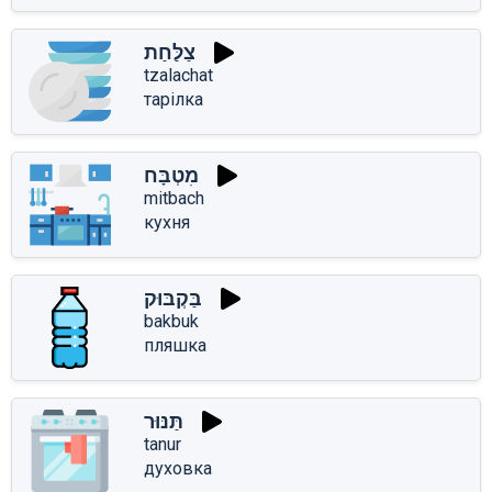
צַלַּחַת
tzalachat
тарілка
מִטְבָּח
mitbach
кухня
בַּקְבּוּק
bakbuk
пляшка
תַּנּוּר
tanur
духовка