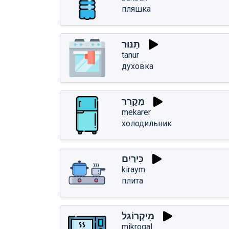
пляшка
תַּנּוּר
tanur
духовка
מְקָרֵר
mekarer
холодильник
כִּירַיִם
kiraym
плита
מִיקְרוֹגַל
mikrogal