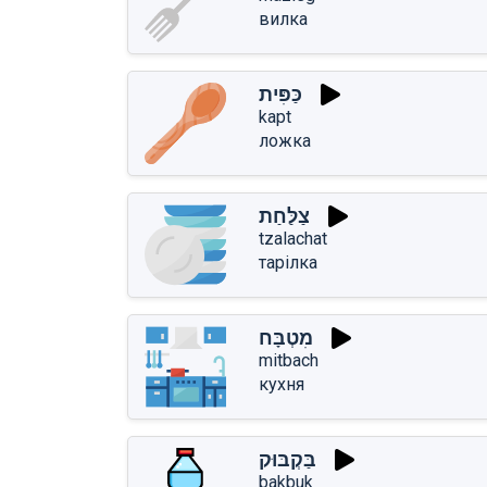
вилка
כַּפִּית
kapt
ложка
צַלַּחַת
tzalachat
тарілка
מִטְבָּח
mitbach
кухня
בַּקְבּוּק
bakbuk