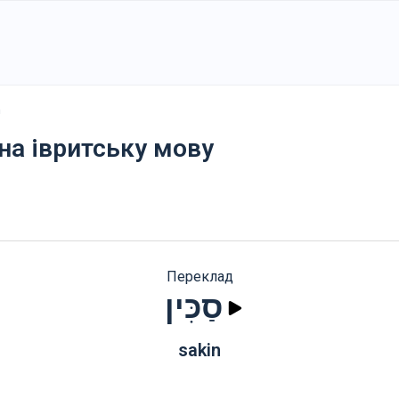
n
 на івритську мову
Переклад
סַכִּין
sakin