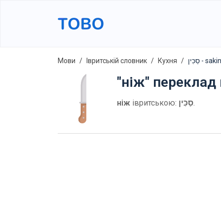
Мови
Івритській словник
Кухня
סַכִּין - saki
"ніж" переклад
ніж
івритською:
סַכִּין
.