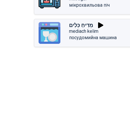
мікрохвильова піч
מֵדִיחַ כֵּלִים
mediach kelim
посудомийна машина