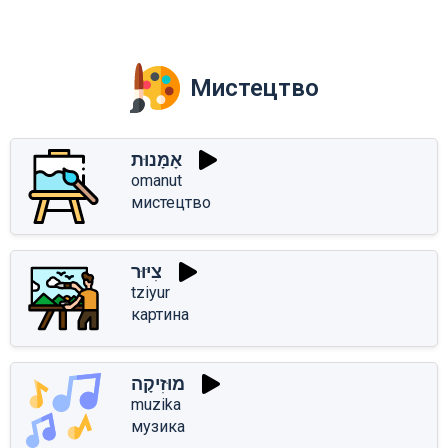
Мистецтво
אָמָּנוּת
omanut
мистецтво
צִיּוּר
tziyur
картина
מוּזִיקָה
muzika
музика