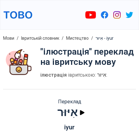
Мови
Івритській словник
Мистецтво
אִיּוּר - iyur
"ілюстрація" переклад
на івритську мову
ілюстрація
івритською:
אִיּוּר
.
Переклад
אִיּוּר
iyur