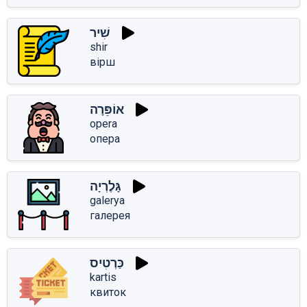
שִׁיר
shir
вірш
אוֹפֵּרָה
opera
опера
גָּלֶרְיָה
galerya
галерея
כַּרְטִיס
kartis
квиток