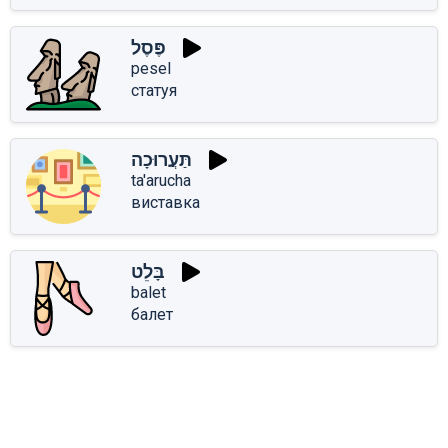
פֶּסֶל
pesel
статуя
תַּעֲרוּכָה
ta'arucha
виставка
בָּלֵט
balet
балет