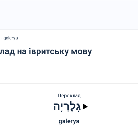
גָּלֶרְיָה - galerya
клад на івритську мову
Переклад
גָּלֶרְיָה
galerya