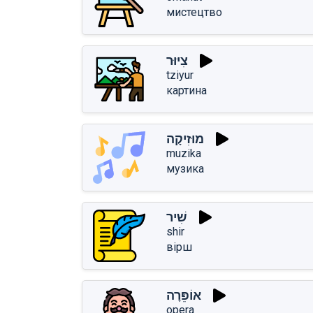
мистецтво
צִיּוּר
tziyur
картина
מוּזִיקָה
muzika
музика
שִׁיר
shir
вірш
אוֹפֵּרָה
opera