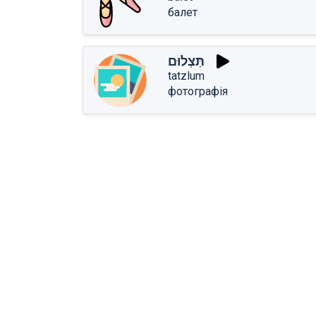
балет
תַּצְלוּם
tatzlum
фотографія