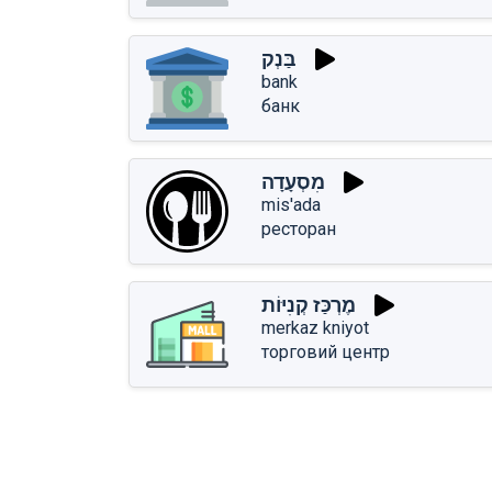
בַּנְק
bank
банк
מִסְעָדָה
mis'ada
ресторан
מֶרְכַּז קְנִיּוֹת
merkaz kniyot
торговий центр