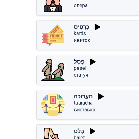
опера
כַּרְטִיס
kartis
квиток
פֶּסֶל
pesel
статуя
תַּעֲרוּכָה
ta'arucha
виставка
בָּלֵט
balet