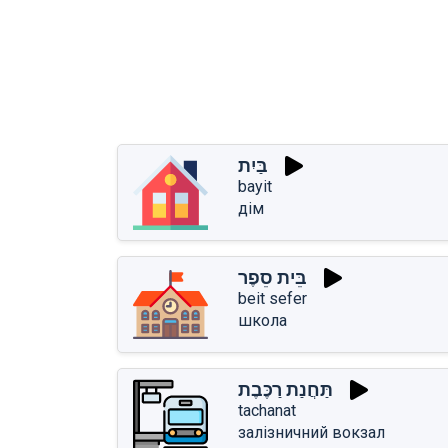
בַּיִת
bayit
дім
בֵּית סֵפֶר
beit sefer
школа
תַּחֲנַת רַכֶּבֶת
tachanat
залізничний вокзал