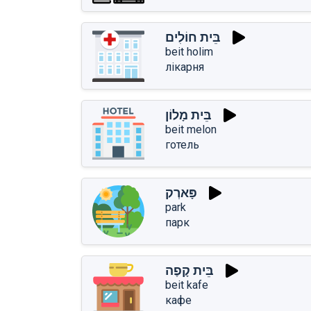
בֵּית חוֹלִים
beit holim
лікарня
בֵּית מָלוֹן
beit melon
готель
פָּארְק
park
парк
בֵּית קָפֶה
beit kafe
кафе