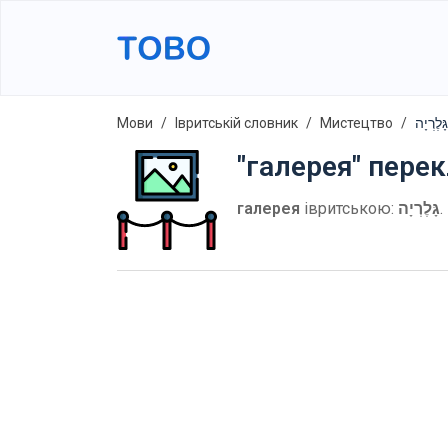
Мови
Івритській словник
Мистецтво
"галерея" пере
галерея
івритською:
גָּלֶרְיָה
.