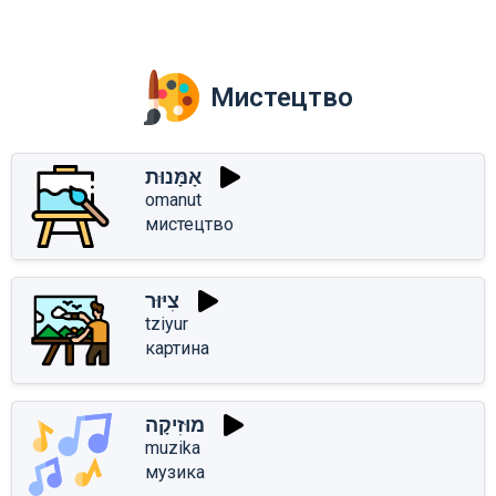
Мистецтво
אָמָּנוּת
omanut
мистецтво
צִיּוּר
tziyur
картина
מוּזִיקָה
muzika
музика