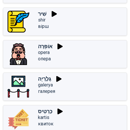
שִׁיר
shir
вірш
אוֹפֵּרָה
opera
опера
גָּלֶרְיָה
galerya
галерея
כַּרְטִיס
kartis
квиток