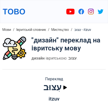
Мови
Івритській словник
Мистецтво
עִצּוּב - itzuv
"дизайн" переклад на
івритську мову
дизайн
івритською:
עִצּוּב
.
Переклад
עִצּוּב
itzuv