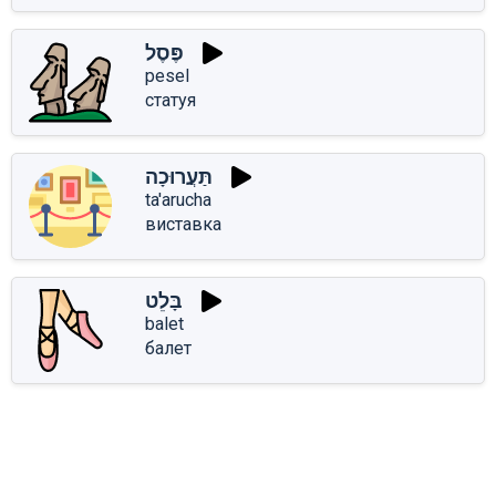
פֶּסֶל
pesel
статуя
תַּעֲרוּכָה
ta'arucha
виставка
בָּלֵט
balet
балет