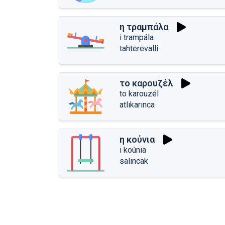
η τραμπάλα
i trampála
tahterevalli
το καρουζέλ
to karouzél
atlıkarınca
η κούνια
i koúnia
salıncak