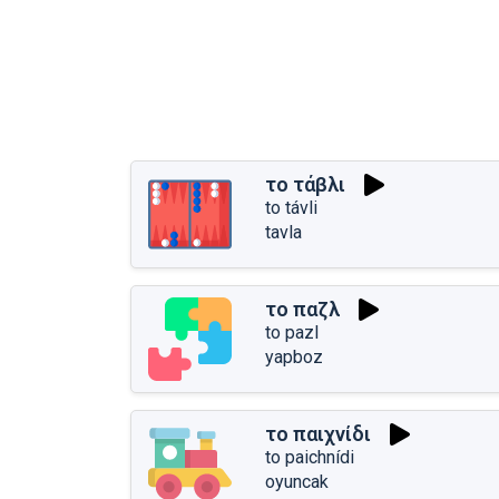
το τάβλι
to távli
tavla
το παζλ
to pazl
yapboz
το παιχνίδι
to paichnídi
oyuncak