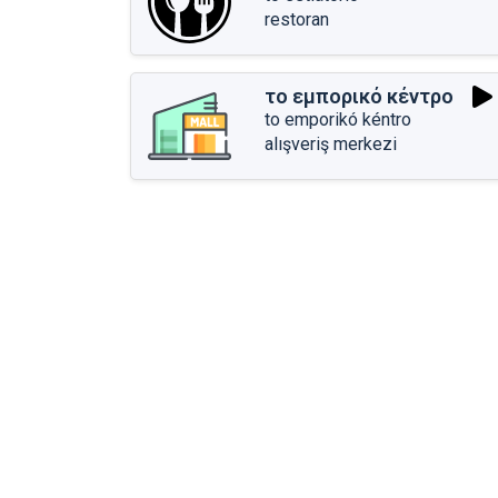
restoran
το εμπορικό κέντρο
to emporikó kéntro
alışveriş merkezi