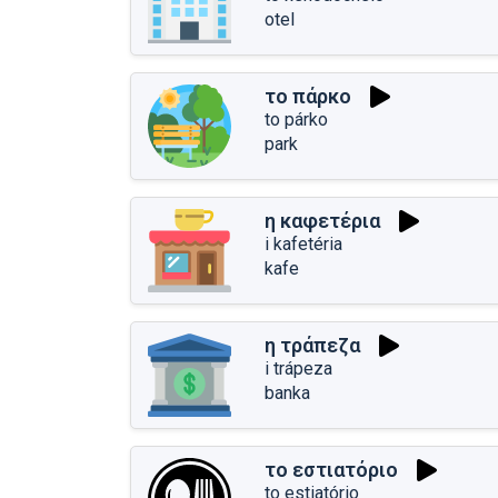
otel
το πάρκο
to párko
park
η καφετέρια
i kafetéria
kafe
η τράπεζα
i trápeza
banka
το εστιατόριο
to estiatório