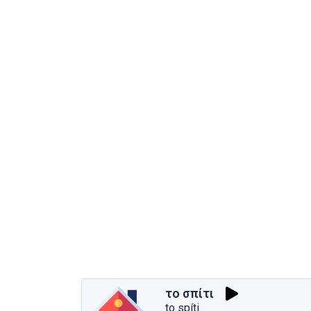
το σπίτι
to spíti