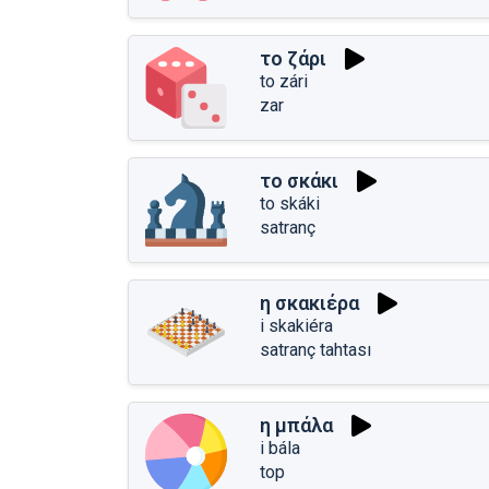
το ζάρι
to zári
zar
το σκάκι
to skáki
satranç
η σκακιέρα
i skakiéra
satranç tahtası
η μπάλα
i bála
top