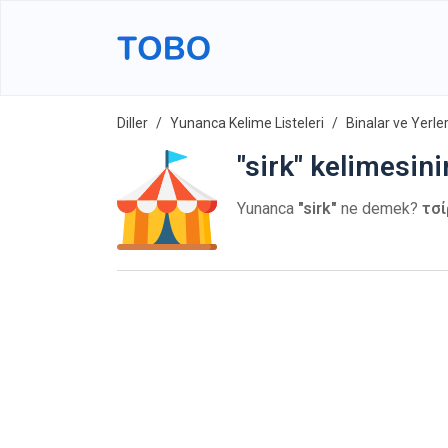
Diller
Yunanca Kelime Listeleri
Binalar ve Yerle
"sirk" kelimesin
Yunanca
"sirk"
ne demek?
τσί