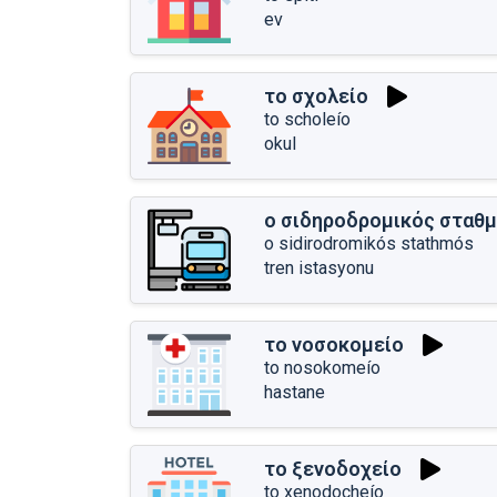
ev
το σχολείο
to scholeío
okul
ο σιδηροδρομικός σταθ
o sidirodromikós stathmós
tren istasyonu
το νοσοκομείο
to nosokomeío
hastane
το ξενοδοχείο
to xenodocheío