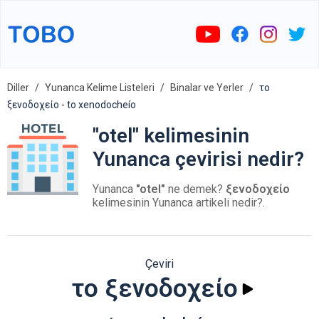
Diller
Yunanca Kelime Listeleri
Binalar ve Yerler
το
ξενοδοχείο - to xenodocheío
"otel" kelimesinin
Yunanca çevirisi nedir?
Yunanca
"otel"
ne demek?
ξενοδοχείο
kelimesinin Yunanca artikeli nedir?.
Çeviri
το ξενοδοχείο