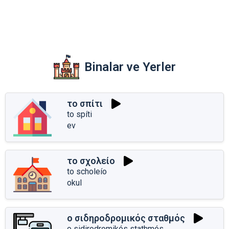
Binalar ve Yerler
το σπίτι
to spíti
ev
το σχολείο
to scholeío
okul
ο σιδηροδρομικός σταθμός
o sidirodromikós stathmós