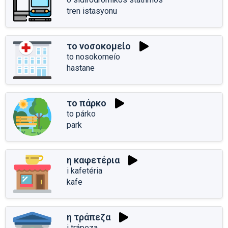
tren istasyonu
το νοσοκομείο
to nosokomeío
hastane
το πάρκο
to párko
park
η καφετέρια
i kafetéria
kafe
η τράπεζα
i trápeza