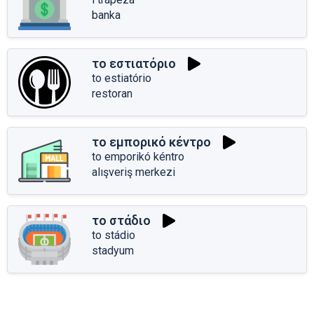
banka
το εστιατόριο
to estiatório
restoran
το εμπορικό κέντρο
to emporikó kéntro
alışveriş merkezi
το στάδιο
to stádio
stadyum