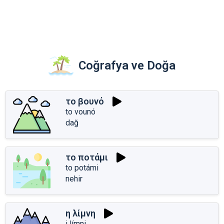
Coğrafya ve Doğa
το βουνό
to vounó
dağ
το ποτάμι
to potámi
nehir
η λίμνη
i límni