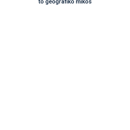
to geografikó míkos