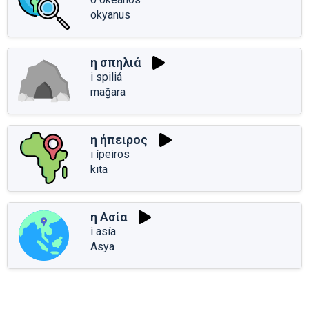
okyanus
η σπηλιά
i spiliá
mağara
η ήπειρος
i ípeiros
kıta
η Ασία
i asía
Asya