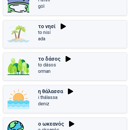
göl
το νησί
to nisí
ada
το δάσος
to dásos
orman
η θάλασσα
i thálassa
deniz
ο ωκεανός
o okeanós