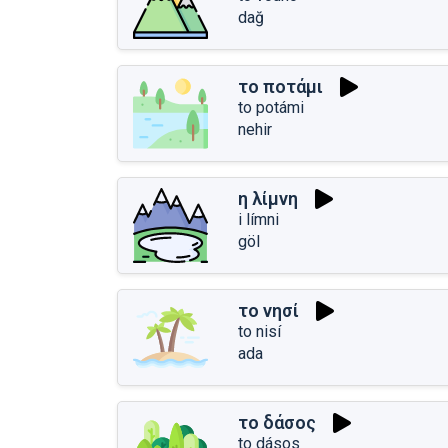
dağ
το ποτάμι
to potámi
nehir
η λίμνη
i límni
göl
το νησί
to nisí
ada
το δάσος
to dásos