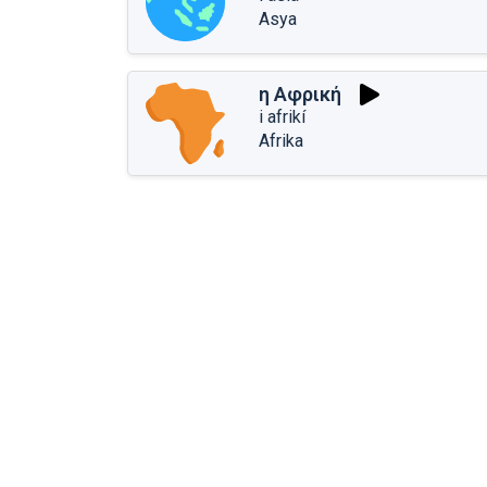
Asya
η Αφρική
i afrikí
Afrika