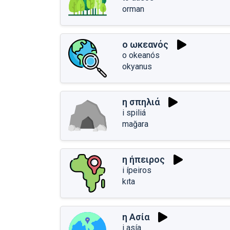
orman
ο ωκεανός
o okeanós
okyanus
η σπηλιά
i spiliá
mağara
η ήπειρος
i ípeiros
kıta
η Ασία
i asía