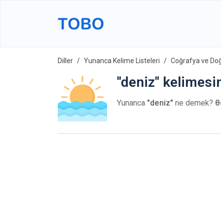
Diller
Yunanca Kelime Listeleri
Coğrafya ve Do
"deniz" kelimesi
Yunanca
"deniz"
ne demek?
θ