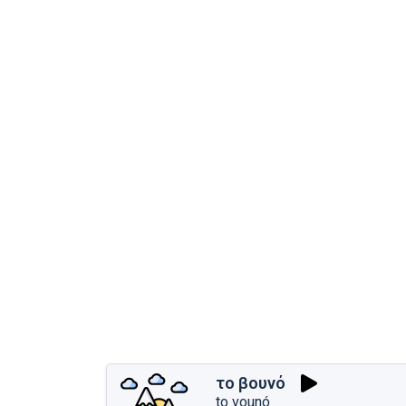
το βουνό
to vounó