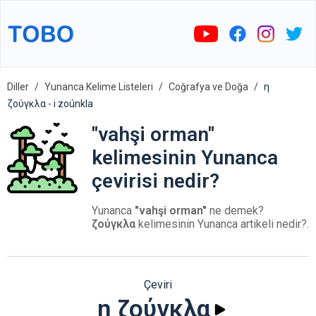
Diller
Yunanca Kelime Listeleri
Coğrafya ve Doğa
η
ζούγκλα - i zoúnkla
"vahşi orman"
kelimesinin Yunanca
çevirisi nedir?
Yunanca
"vahşi orman"
ne demek?
ζούγκλα
kelimesinin Yunanca artikeli nedir?.
Çeviri
η ζούγκλα