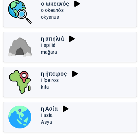
ο ωκεανός
o okeanós
okyanus
η σπηλιά
i spiliá
mağara
η ήπειρος
i ípeiros
kıta
η Ασία
i asía
Asya