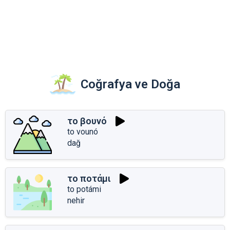
Coğrafya ve Doğa
το βουνό
to vounó
dağ
το ποτάμι
to potámi
nehir