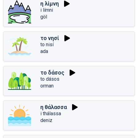
η λίμνη
i límni
göl
το νησί
to nisí
ada
το δάσος
to dásos
orman
η θάλασσα
i thálassa
deniz