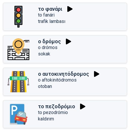
το φανάρι
to fanári
trafik lambası
ο δρόμος
o drómos
sokak
ο αυτοκινητόδρομος
o aftokinitódromos
otoban
το πεζοδρόμιο
to pezodrómio
kaldırım