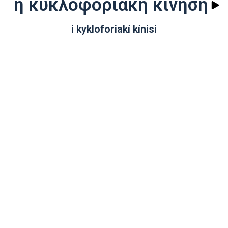
η κυκλοφοριακή κίνηση
i kykloforiakí kínisi