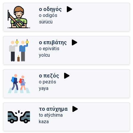
ο οδηγός
o odigós
sürücü
ο επιβάτης
o epivátis
yolcu
ο πεζός
o pezós
yaya
το ατύχημα
to atýchima
kaza