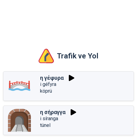
Trafik ve Yol
η γέφυρα
i géfyra
köprü
η σήραγγα
i síranga
tünel