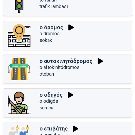
trafik lambası
ο δρόμος
o drómos
sokak
ο αυτοκινητόδρομος
o aftokinitódromos
otoban
ο οδηγός
o odigós
sürücü
ο επιβάτης
o epivátis