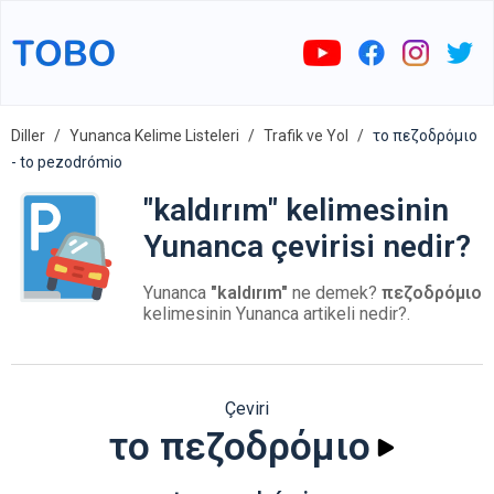
Diller
Yunanca Kelime Listeleri
Trafik ve Yol
το πεζοδρόμιο
- to pezodrómio
"kaldırım" kelimesinin
Yunanca çevirisi nedir?
Yunanca
"kaldırım"
ne demek?
πεζοδρόμιο
kelimesinin Yunanca artikeli nedir?.
Çeviri
το πεζοδρόμιο