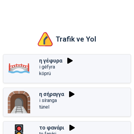
Trafik ve Yol
η γέφυρα
i géfyra
köprü
η σήραγγα
i síranga
tünel
το φανάρι
to fanári