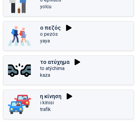
yolcu
ο πεζός
o pezós
yaya
το ατύχημα
to atýchima
kaza
η κίνηση
i kínisi
trafik