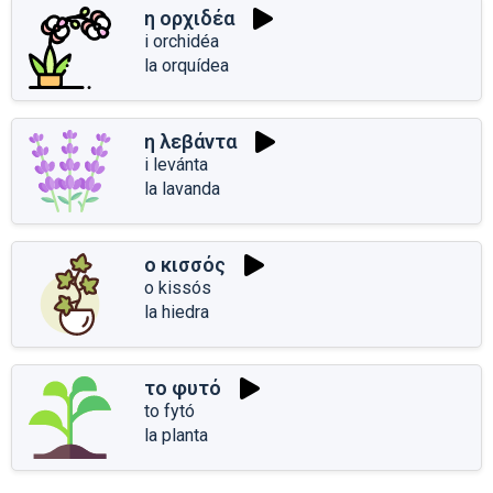
η ορχιδέα
i orchidéa
la orquídea
η λεβάντα
i levánta
la lavanda
ο κισσός
o kissós
la hiedra
το φυτό
to fytó
la planta