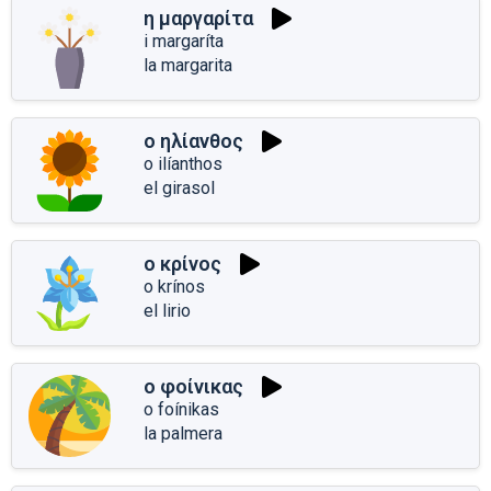
η μαργαρίτα
i margaríta
la margarita
ο ηλίανθος
o ilíanthos
el girasol
ο κρίνος
o krínos
el lirio
ο φοίνικας
o foínikas
la palmera