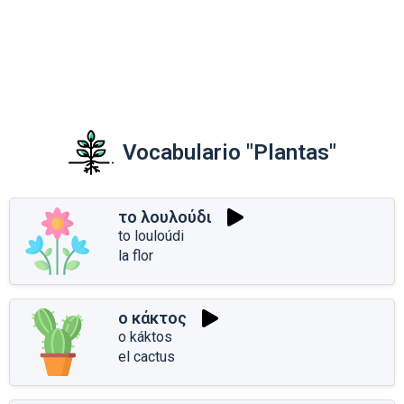
Vocabulario "Plantas"
το λουλούδι
to louloúdi
la flor
ο κάκτος
o káktos
el cactus