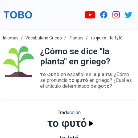
Idiomas
Vocabulario Griego
Plantas
το φυτό - to fytó
¿Cómo se dice "la
planta" en griego?
το φυτό
en español es
la planta
. ¿Cómo
se pronuncia
το φυτό
en griego? ¿Cuál es
el artículo determinado de
φυτό
?
Traducción
το φυτό