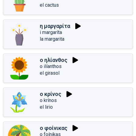
el cactus
η μαργαρίτα
i margaríta
la margarita
ο ηλίανθος
o ilíanthos
el girasol
ο κρίνος
o krínos
el lirio
ο φοίνικας
o foínikas