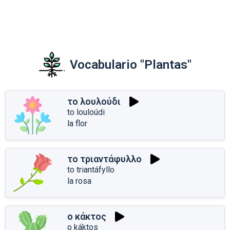
Vocabulario "Plantas"
το λουλούδι
to louloúdi
la flor
το τριαντάφυλλο
to triantáfyllo
la rosa
ο κάκτος
o káktos