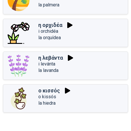
la palmera
η ορχιδέα
i orchidéa
la orquídea
η λεβάντα
i levánta
la lavanda
ο κισσός
o kissós
la hiedra