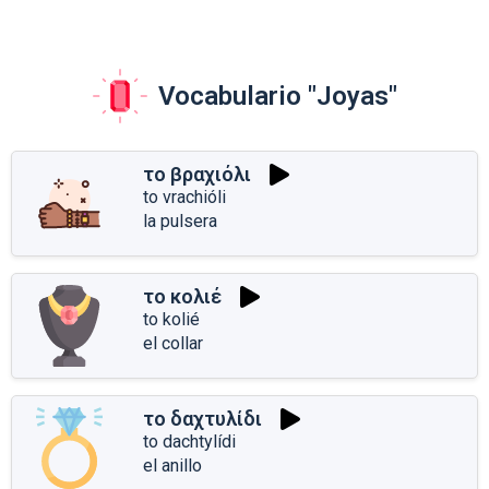
Vocabulario "Joyas"
το βραχιόλι
to vrachióli
la pulsera
το κολιέ
to kolié
el collar
το δαχτυλίδι
to dachtylídi
el anillo