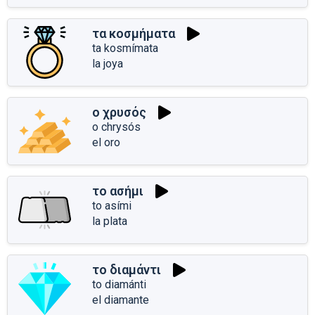
τα κοσμήματα
ta kosmímata
la joya
ο χρυσός
o chrysós
el oro
το ασήμι
to asími
la plata
το διαμάντι
to diamánti
el diamante