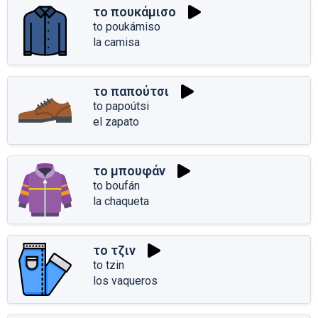
το πουκάμισο
to poukámiso
la camisa
το παπούτσι
to papoútsi
el zapato
το μπουφάν
to boufán
la chaqueta
το τζιν
to tzin
los vaqueros