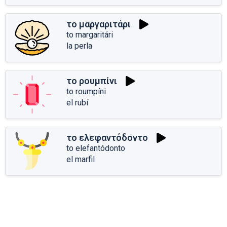
το μαργαριτάρι
to margaritári
la perla
το ρουμπίνι
to roumpíni
el rubí
το ελεφαντόδοντο
to elefantódonto
el marfil