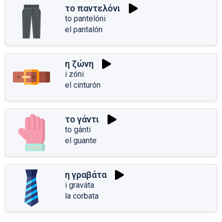
το παντελόνι
to pantelóni
el pantalón
η ζώνη
i zóni
el cinturón
το γάντι
to gánti
el guante
η γραβάτα
i graváta
la corbata