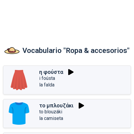
Vocabulario "Ropa & accesorios"
η φούστα
i foústa
la falda
το μπλουζάκι
to blouzáki
la camiseta