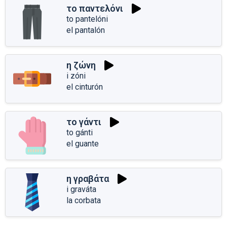
το παντελόνι
to pantelóni
el pantalón
η ζώνη
i zóni
el cinturón
το γάντι
to gánti
el guante
η γραβάτα
i graváta
la corbata