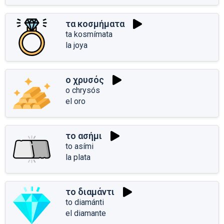
τα κοσμήματα
ta kosmímata
la joya
ο χρυσός
o chrysós
el oro
το ασήμι
to asími
la plata
το διαμάντι
to diamánti
el diamante