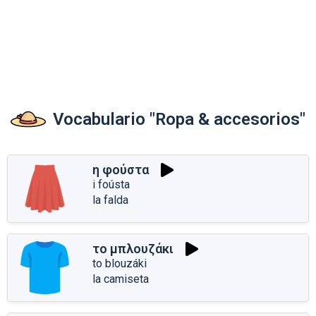
Vocabulario "Ropa & accesorios"
η φούστα
i foústa
la falda
το μπλουζάκι
to blouzáki
la camiseta