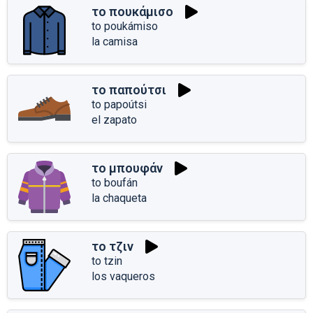
το πουκάμισο
to poukámiso
la camisa
το παπούτσι
to papoútsi
el zapato
το μπουφάν
to boufán
la chaqueta
το τζιν
to tzin
los vaqueros