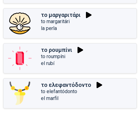
το μαργαριτάρι
to margaritári
la perla
το ρουμπίνι
to roumpíni
el rubí
το ελεφαντόδοντο
to elefantódonto
el marfil