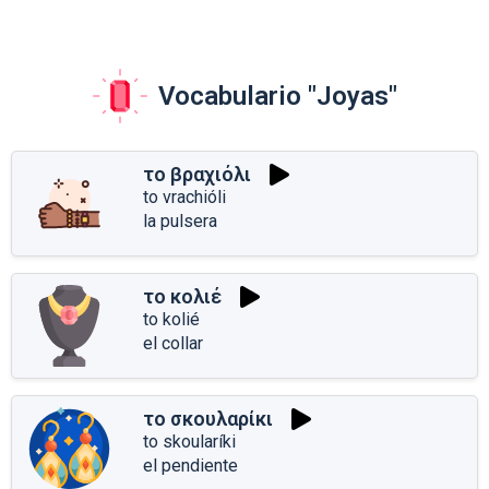
Vocabulario "Joyas"
το βραχιόλι
to vrachióli
la pulsera
το κολιέ
to kolié
el collar
το σκουλαρίκι
to skoularíki
el pendiente