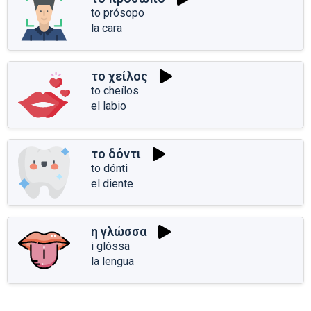
to prósopo
la cara
το χείλος
to cheílos
el labio
το δόντι
to dónti
el diente
η γλώσσα
i glóssa
la lengua