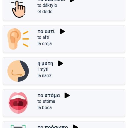
to dáktylo
el dedo
το αυτί
to aftí
la oreja
η μύτη
i mýti
la nariz
το στόμα
to stóma
la boca
το πρόσωπο