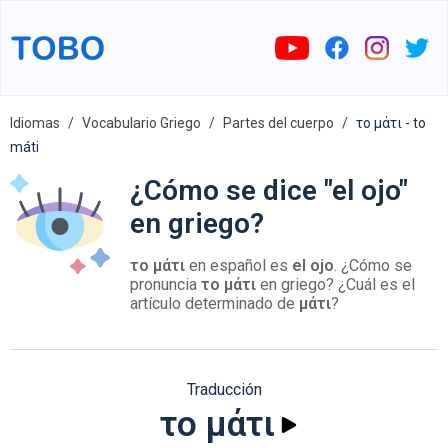
Idiomas
Vocabulario Griego
Partes del cuerpo
το μάτι - to
máti
¿Cómo se dice "el ojo"
en griego?
το μάτι
en español es
el ojo
. ¿Cómo se
pronuncia
το μάτι
en griego? ¿Cuál es el
artículo determinado de
μάτι
?
Traducción
το μάτι