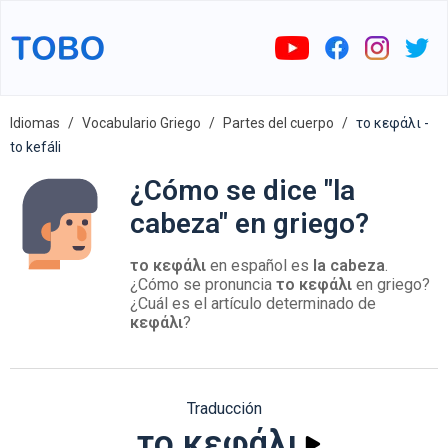
Idiomas
Vocabulario Griego
Partes del cuerpo
το κεφάλι -
to kefáli
¿Cómo se dice "la
cabeza" en griego?
το κεφάλι
en español es
la cabeza
.
¿Cómo se pronuncia
το κεφάλι
en griego?
¿Cuál es el artículo determinado de
κεφάλι
?
Traducción
το κεφάλι