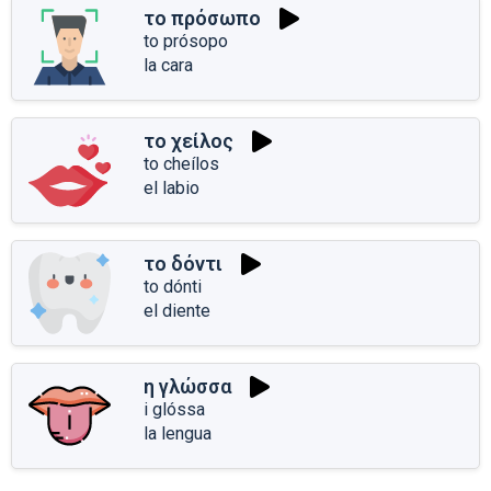
το πρόσωπο
to prósopo
la cara
το χείλος
to cheílos
el labio
το δόντι
to dónti
el diente
η γλώσσα
i glóssa
la lengua