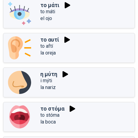
το μάτι
to máti
el ojo
το αυτί
to aftí
la oreja
η μύτη
i mýti
la nariz
το στόμα
to stóma
la boca