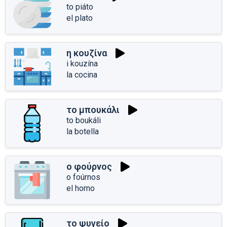
to piáto
el plato
η κουζίνα
i kouzína
la cocina
το μπουκάλι
to boukáli
la botella
ο φούρνος
o foúrnos
el horno
το ψυγείο