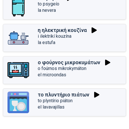
to psygeío
la nevera
η ηλεκτρική κουζίνα
i ilektrikí kouzína
la estufa
ο φούρνος μικροκυμάτων
o foúrnos mikrokymáton
el microondas
το πλυντήριο πιάτων
to plyntírio piáton
el lavavajillas