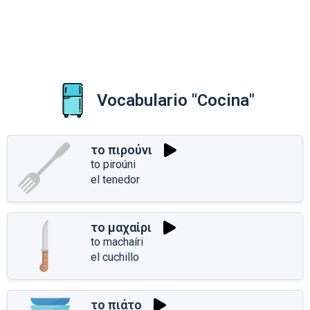
Vocabulario "Cocina"
το πιρούνι
to piroúni
el tenedor
το μαχαίρι
to machaíri
el cuchillo
το πιάτο