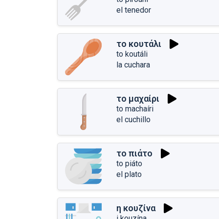
el tenedor
το κουτάλι
to koutáli
la cuchara
το μαχαίρι
to machaíri
el cuchillo
το πιάτο
to piáto
el plato
η κουζίνα
i kouzína