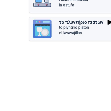
la estufa
το πλυντήριο πιάτων
to plyntírio piáton
el lavavajillas