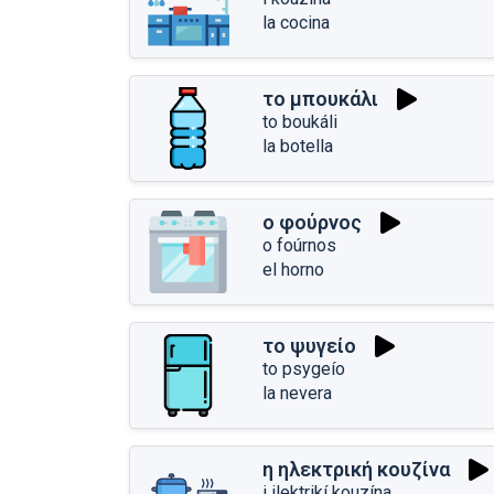
la cocina
το μπουκάλι
to boukáli
la botella
ο φούρνος
o foúrnos
el horno
το ψυγείο
to psygeío
la nevera
η ηλεκτρική κουζίνα
i ilektrikí kouzína