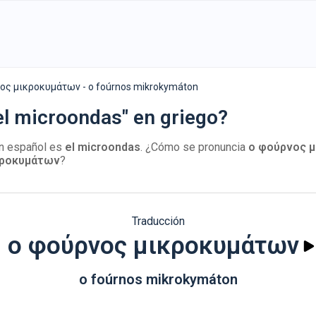
ος μικροκυμάτων - o foúrnos mikrokymáton
el microondas" en griego?
n español es
el microondas
. ¿Cómo se pronuncia
ο φούρνος 
κροκυμάτων
?
Traducción
ο φούρνος μικροκυμάτων
o foúrnos mikrokymáton