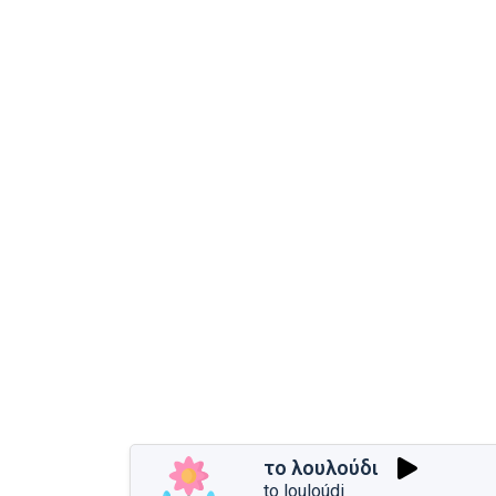
το λουλούδι
to louloúdi