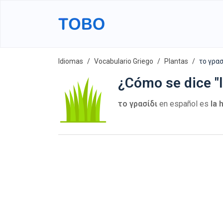
Idiomas
Vocabulario Griego
Plantas
το γρασί
¿Cómo se dice "l
το γρασίδι
en español es
la 