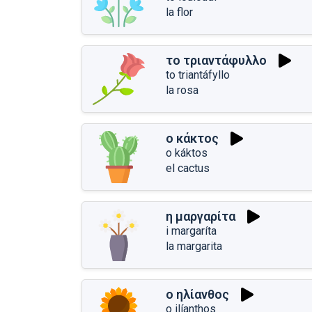
la flor
το τριαντάφυλλο
to triantáfyllo
la rosa
ο κάκτος
o káktos
el cactus
η μαργαρίτα
i margaríta
la margarita
ο ηλίανθος
o ilíanthos