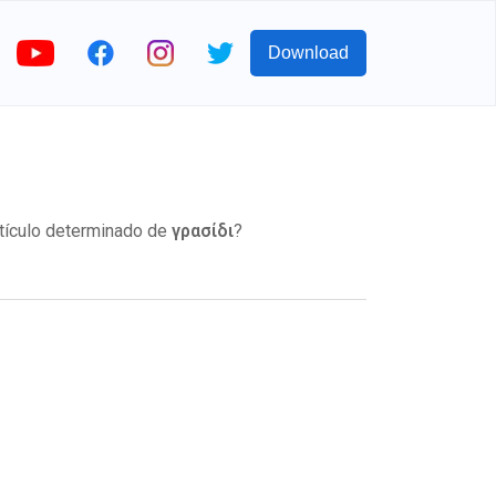
Download
rtículo determinado de
γρασίδι
?