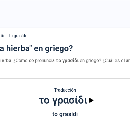
δι - to grasídi
a hierba" en griego?
hierba
. ¿Cómo se pronuncia
το γρασίδι
en griego? ¿Cuál es el a
Traducción
το γρασίδι
to grasídi