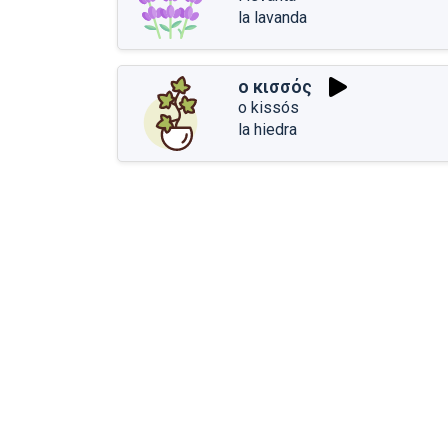
la lavanda
ο κισσός
o kissós
la hiedra