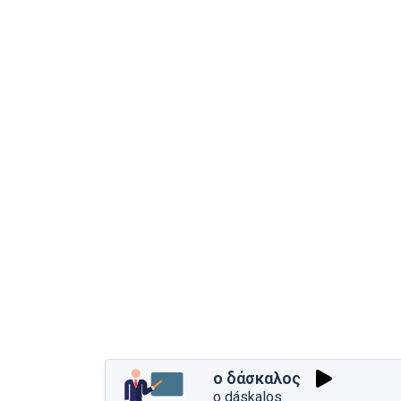
ο δάσκαλος
o dáskalos