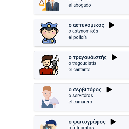
el abogado
ο αστυνομικός
o astynomikós
el policía
ο τραγουδιστής
o tragoudistís
el cantante
ο σερβιτόρος
o servitóros
el camarero
ο φωτογράφος
o fotográfos