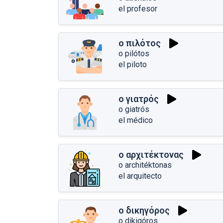
el profesor
ο πιλότος
o pilótos
el piloto
ο γιατρός
o giatrós
el médico
ο αρχιτέκτονας
o architéktonas
el arquitecto
ο δικηγόρος
o dikigóros