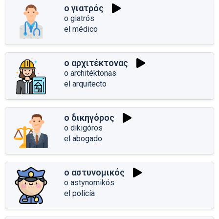
ο γιατρός
o giatrós
el médico
ο αρχιτέκτονας
o architéktonas
el arquitecto
ο δικηγόρος
o dikigóros
el abogado
ο αστυνομικός
o astynomikós
el policía