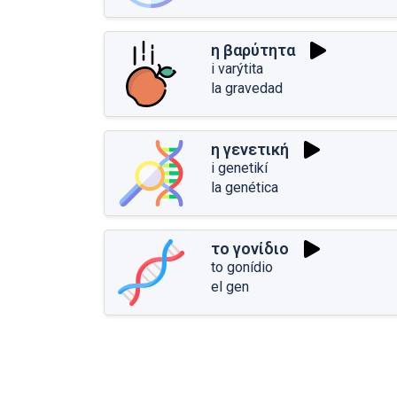
η βαρύτητα
i varýtita
la gravedad
η γενετική
i genetikí
la genética
το γονίδιο
to gonídio
el gen