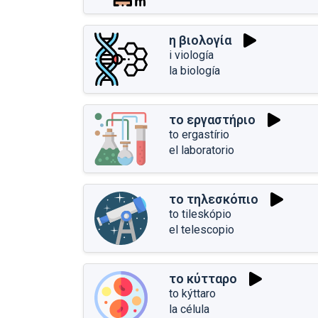
η βιολογία
i viología
la biología
το εργαστήριο
to ergastírio
el laboratorio
το τηλεσκόπιο
to tileskópio
el telescopio
το κύτταρο
to kýttaro
la célula