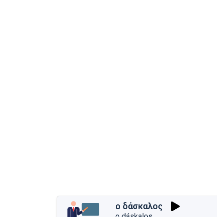
ο δάσκαλος
o dáskalos