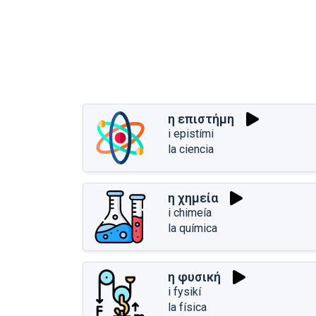
η επιστήμη
i epistími
la ciencia
η χημεία
i chimeía
la química
η φυσική
i fysikí
la física