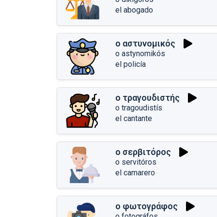
el abogado
ο αστυνομικός
o astynomikós
el policía
ο τραγουδιστής
o tragoudistís
el cantante
ο σερβιτόρος
o servitóros
el camarero
ο φωτογράφος
o fotográfos