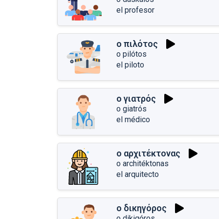
el profesor
ο πιλότος
o pilótos
el piloto
ο γιατρός
o giatrós
el médico
ο αρχιτέκτονας
o architéktonas
el arquitecto
ο δικηγόρος
o dikigóros